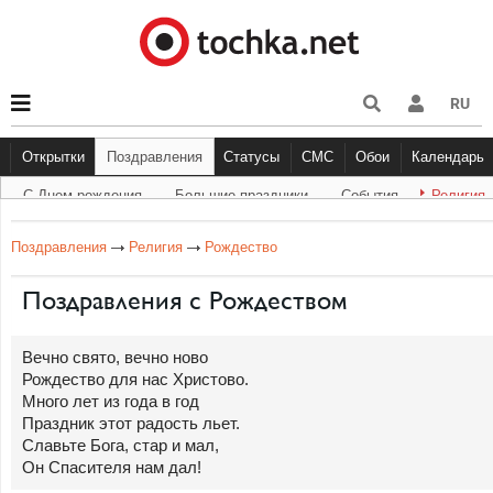
RU
Открытки
Поздравления
Статусы
СМС
Обои
Календарь
С Днем рождения
Большие праздники
Cобытия
Религия
С Днем рождения
Большие праздники
Другое
С Днём Рождения
Прикольные
События
Музыка
Грустные
Религи
Живо
Бол
Поздравления
Религия
Рождество
Поздравления с Рождеством
Вечно свято, вечно ново
Рождество для нас Христово.
Много лет из года в год
Праздник этот радость льет.
Славьте Бога, стар и мал,
Он Спасителя нам дал!