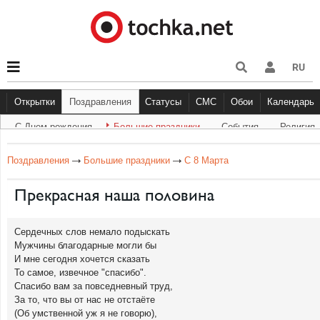
RU
Открытки
Поздравления
Статусы
СМС
Обои
Календарь
С Днем рождения
Большие праздники
Cобытия
Религия
С Днем рождения
Большие праздники
Другое
С Днём Рождения
Прикольные
События
Музыка
Грустные
Религи
Живо
Бол
Поздравления
Большие праздники
С 8 Марта
Прекрасная наша половина
Сердечных слов немало подыскать
Мужчины благодарные могли бы
И мне сегодня хочется сказать
То самое, извечное "спасибо".
Спасибо вам за повседневный труд,
За то, что вы от нас не отстаёте
(Об умственной уж я не говорю),