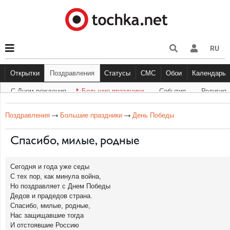
RU
Открытки
Поздравления
Статусы
СМС
Обои
Календарь
С Днем рождения
Большие праздники
Cобытия
Религия
С Днем рождения
Большие праздники
Другое
С Днём Рождения
Прикольные
События
Музыка
Грустные
Религи
Живо
Бол
Поздравления
Большие праздники
День Победы
Спасибо, милые, родные
Сегодня и года уже седы
С тех пор, как минула война,
Но поздравляет с Днем Победы
Дедов и прадедов страна.
Спасибо, милые, родные,
Нас защищавшие тогда
И отстоявшие Россию