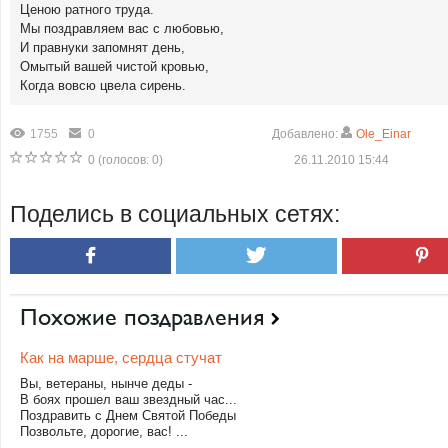
Ценою ратного труда.
Мы поздравляем вас с любовью,
И правнуки запомнят день,
Омытый вашей чистой кровью,
Когда вовсю цвела сирень.
1755
0
Добавлено:
Ole_Einar
0
(голосов:
0
)
26.11.2010 15:44
Поделись в социальных сетях:
Похожие поздравления
Как на марше, сердца стучат
Вы, ветераны, нынче деды -
В боях прошел ваш звездный час...
Поздравить с Днем Святой Победы
Позвольте, дорогие, вас! ...