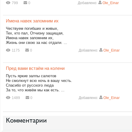
799
0
Добавлено:
Ole_Einar
Имена навек запомним их
Чествуем погибших и живых,
Тех, кто пал, Отчизну защищая,
Имена навек запомним их,
Жизнь они свою за нас отдали. ...
1175
0
Добавлено:
Ole_Einar
Пред вами встаём на колени
Пусть яркие залпы салютов
Не смолкнут всю ночь в вашу честь.
Спасибо от русского люда
За то, что живём мы как есть. ...
1489
0
Добавлено:
Ole_Einar
Комментарии