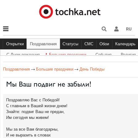
RU
Открытки
Поздравления
Статусы
СМС
Обои
Календарь
С Днем рождения
Большие праздники
Cобытия
Религия
С Днем рождения
Большие праздники
Другое
С Днём Рождения
Прикольные
События
Музыка
Грустные
Религи
Живо
Бол
Поздравления
Большие праздники
День Победы
Мы Ваш подвиг не забыли!
Поздравляю Вас с Победой!
С главным в Вашей жизни днем!
Знайте: подвиг Ваш не предан,
Им сегодня мы живем!
Мы за все Вам благодарны,
И не выразить в словах