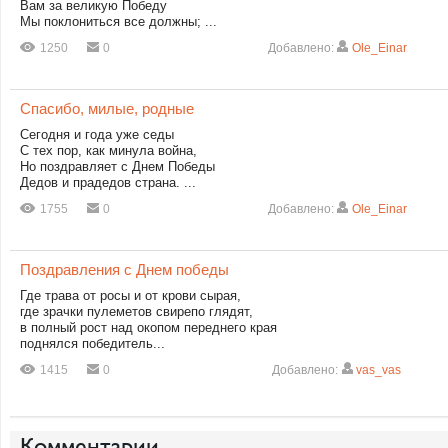
Вам за великую Победу
Мы поклониться все должны; ...
1250
0
Добавлено:
Ole_Einar
Спасибо, милые, родные
Сегодня и года уже седы
С тех пор, как минула война,
Но поздравляет с Днем Победы
Дедов и прадедов страна. ...
1755
0
Добавлено:
Ole_Einar
Поздравления с Днем победы
Где трава от росы и от крови сырая,
где зрачки пулеметов свирепо глядят,
в полный рост над окопом переднего края
поднялся победитель...
1415
0
Добавлено:
vas_vas
Комментарии