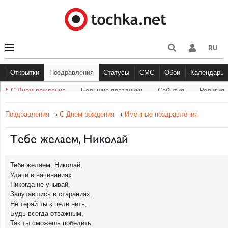
RU
Открытки
Поздравления
Статусы
СМС
Обои
Календарь
С Днем рождения
Большие праздники
Cобытия
Религия
С Днем рождения
Большие праздники
Другое
С Днём Рождения
Прикольные
События
Музыка
Грустные
Религи
Живо
Бол
Поздравления
С Днем рождения
Именные поздравления
Тебе желаем, Николай
Тебе желаем, Николай,
Удачи в начинаниях.
Никогда не унывай,
Запутавшись в стараниях.
Не теряй ты к цели нить,
Будь всегда отважным,
Так ты сможешь победить