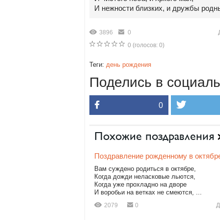
И нежности близких, и дружбы родн
3896
0
0
(голосов:
0
)
Теги:
день рождения
Поделись в социаль
0
Похожие поздравления
Поздравление рожденному в октябр
Вам суждено родиться в октябре,
Когда дожди неласковые льются,
Когда уже прохладно на дворе
И воробьи на ветках не смеются, ...
2079
0
Д