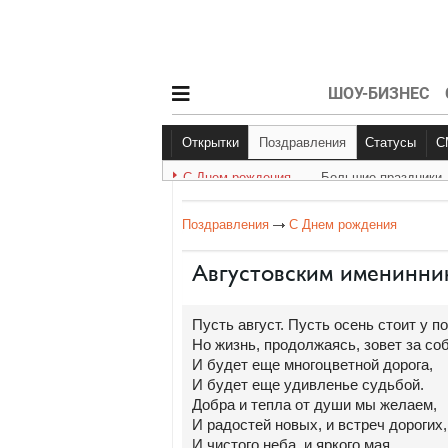
ШОУ-БИЗНЕС
Открытки
Поздравления
Статусы
С Днем рождения
Большие праздники
С Днем рождения
Большие праздник
Другое
Поздравления
С Днем рождения
Августовским именинни
Пусть август. Пусть осень стоит у по
Но жизнь, продолжаясь, зовет за со
И будет еще многоцветной дорога,
И будет еще удивленье судьбой.
Добра и тепла от души мы желаем,
И радостей новых, и встреч дорогих,
И чистого неба, и яркого мая,