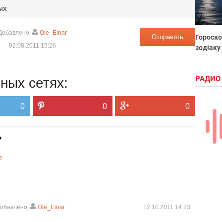
ых
Добавлено:
Ole_Einar
Отправить
Гороско
02.08.2011 15:26
зодіаку
РАДИО
ных сетях:
0
0
0
е
обавлено:
Ole_Einar
12.10.2011 14:23