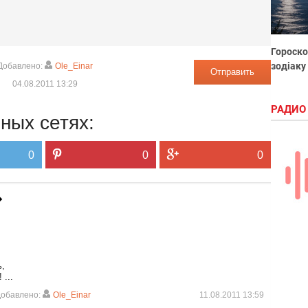
Гороско
зодіаку
Добавлено:
Ole_Einar
Отправить
04.08.2011 13:29
РАДИО
ных сетях:
0
0
0
ь,
...
обавлено:
Ole_Einar
11.08.2011 13:59