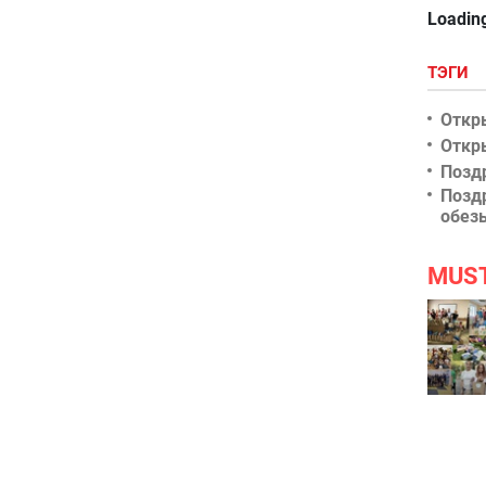
Loading
ТЭГИ
Откр
Откр
Позд
Позд
обез
MUS