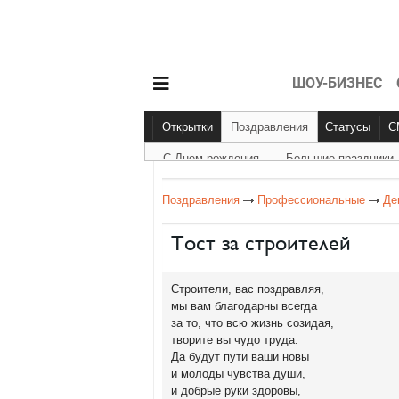
ШОУ-БИЗНЕС
Открытки
Поздравления
Статусы
С Днем рождения
Большие праздники
С Днем рождения
Большие праздник
Другое
Поздравления
Профессиональные
Де
Тост за строителей
Строители, вас поздравляя,
мы вам благодарны всегда
за то, что всю жизнь созидая,
творите вы чудо труда.
Да будут пути ваши новы
и молоды чувства души,
и добрые руки здоровы,