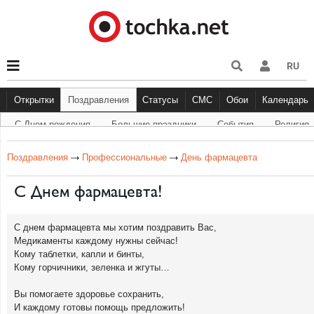
RU
Открытки
Поздравления
Статусы
СМС
Обои
Календарь
С Днем рождения
Большие праздники
Cобытия
Религия
С Днем рождения
Большие праздники
Другое
С Днём Рождения
Прикольные
События
Музыка
Грустные
Религи
Живо
Бол
Поздравления
Профессиональные
День фармацевта
С Днем фармацевта!
С днем фармацевта мы хотим поздравить Вас,
Медикаменты каждому нужны сейчас!
Кому таблетки, капли и бинты,
Кому горчичники, зеленка и жгуты…
Вы помогаете здоровье сохранить,
И каждому готовы помощь предложить!