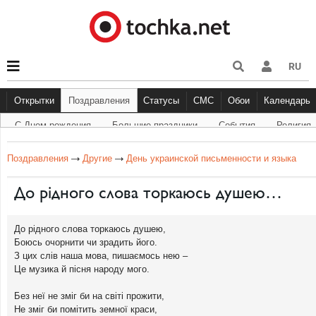
RU
Открытки
Поздравления
Статусы
СМС
Обои
Календарь
С Днем рождения
Большие праздники
Cобытия
Религия
С Днем рождения
Большие праздники
Другое
С Днём Рождения
Прикольные
События
Музыка
Грустные
Религи
Живо
Бол
Поздравления
Другие
День украинской письменности и языка
До рідного слова торкаюсь душею…
До рідного слова торкаюсь душею,
Боюсь очорнити чи зрадить його.
З цих слів наша мова, пишаємось нею –
Це музика й пісня народу мого.
Без неї не зміг би на світі прожити,
Не зміг би помітить земної краси,