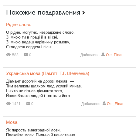
Похожие поздравления
Рідне слово
О рідне, могутнє, незраджене слово,
Зі мною ти в праці й в ві сні,
Зі мною ведеш чарівничу розмову,
Складаєш сердечні пісні. ...
583
0
Добавлено:
Ole_Einar
Українська мова (Пам'яті Т.Г. Шевченка)
Діамант дорогий на дорозі лежав, —
Тим великим шляхом люд усякий минав.
І ніхто не пізнав діаманта того,
Йшли багато людей і топтали його. ...
1421
0
Добавлено:
Ole_Einar
Мова
Як парость виноградної лози,
Плекайте мову. Пильно й ненастанно