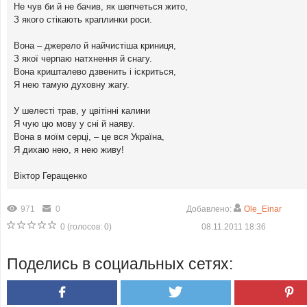
Не чув би й не бачив, як шепчеться жито,
З якого стікають краплинки роси.
Вона – джерело й найчистіша криниця,
З якої черпаю натхнення й снагу.
Вона кришталево дзвенить і іскриться,
Я нею тамую духовну жагу.
У шелесті трав, у цвітінні калини
Я чую цю мову у сні й наяву.
Вона в моїм серці, – це вся Україна,
Я дихаю нею, я нею живу!
Віктор Геращенко
971
0
Добавлено:
Ole_Einar
0
(голосов:
0
)
08.11.2011 18:36
Поделись в социальных сетях: