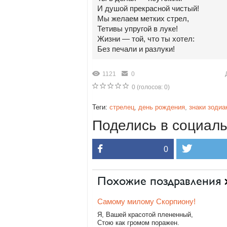
И душой прекрасной чистый!
Мы желаем метких стрел,
Тетивы упругой в луке!
Жизни — той, что ты хотел:
Без печали и разлуки!
1121
0
0
(голосов:
0
)
Теги:
стрелец
,
день рождения
,
знаки зодиа
Поделись в социаль
0
Похожие поздравления
Самому милому Скорпиону!
Я, Вашей красотой плененный,
Стою как громом поражен.