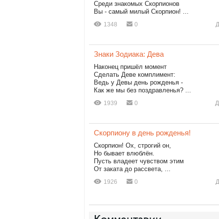
Среди знакомых Скорпионов
Вы - самый милый Скорпион! ...
1348
0
Д
Знаки Зодиака: Дева
Наконец пришёл момент
Сделать Деве комплимент:
Ведь у Девы день рожденья -
Как же мы без поздравленья? ...
1939
0
Д
Скорпиону в день рожденья!
Скорпион! Ох, строгий он,
Но бывает влюблён.
Пусть владеет чувством этим
От заката до рассвета, ...
1926
0
Д