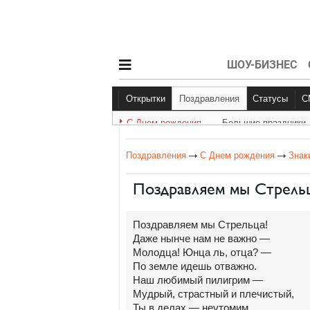
ШОУ-БИЗНЕС
Открытки
Поздравления
Статусы
С Днем рождения
Большие праздники
С Днем рождения
Большие праздник
Другое
Поздравления
С Днем рождения
Знак
Поздравляем мы Стрель
Поздравляем мы Стрельца!
Даже нынче нам не важно —
Молодца! Юнца ль, отца? —
По земле идешь отважно.
Наш любимый пилигрим —
Мудрый, страстный и плечистый,
Ты в делах — неутомим