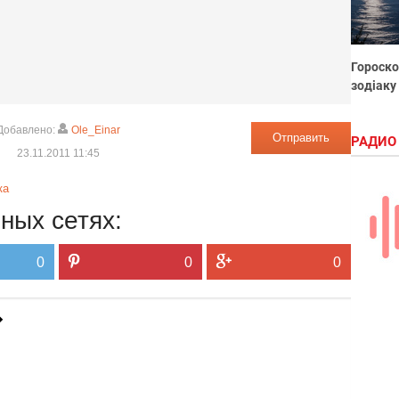
Гороско
зодіаку
Добавлено:
Ole_Einar
Отправить
РАДИО
23.11.2011 11:45
ка
ных сетях:
0
0
0