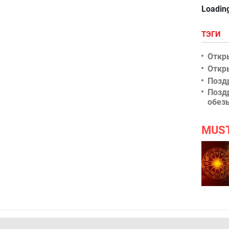
Loading
ТЭГИ
Откр
Откр
Позд
Позд
обез
MUS