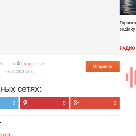
Гороско
зодіаку
РАДИО
бавлено:
I_love_murzik
Отправить
08.02.2012 13:25
ных сетях:
0
0
0
нтина