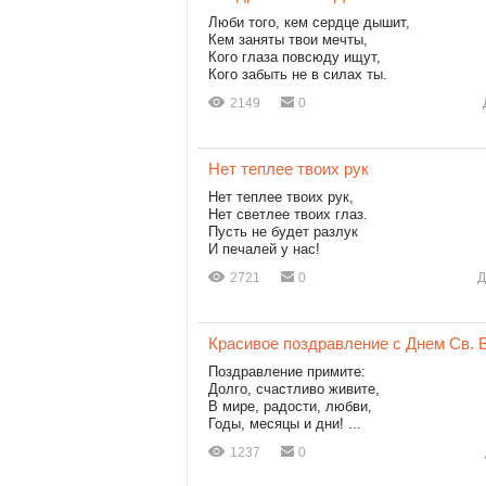
Люби того, кем сердце дышит,
Кем заняты твои мечты,
Кого глаза повсюду ищут,
Кого забыть не в силах ты.
2149
0
Нет теплее твоих рук
Нет теплее твоих рук,
Нет светлее твоих глаз.
Пусть не будет разлук
И печалей у нас!
2721
0
Д
Красивое поздравление с Днем Св. 
Поздравление примите:
Долго, счастливо живите,
В мире, радости, любви,
Годы, месяцы и дни! ...
1237
0