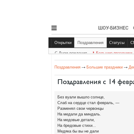
ШОУ-БИЗНЕС
Открытки
Поздравления
Статусы
С Днем рождения
Большие праздники
С Днем рождения
Большие праздник
Другое
Поздравления
Большие праздники
Де
Поздравления с 14 февр
Без вуали вышло солнце,
Слаб на сердце стал февраль, —
Разменял свои червонцы
На медали да миндаль.
На медовые детали,
На бредовые стихи...
Медяка бы вы не дали