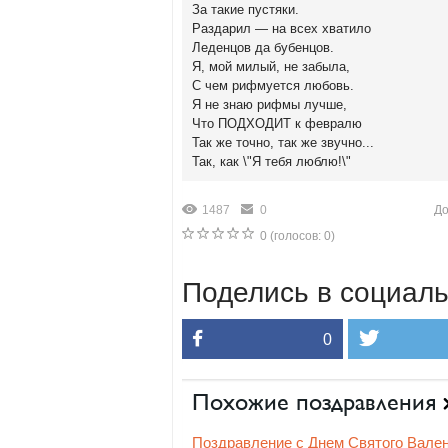
За такие пустяки.
Раздарил — на всех хватило
Леденцов да бубенцов.
Я, мой милый, не забыла,
С чем рифмуется любовь.
Я не знаю рифмы лучше,
Что ПОДХОДИТ к февралю
Так же точно, так же звучно...
Так, как \"Я тебя люблю!\"
1487
0
До
0
(голосов:
0
)
Поделись в социаль
0
Похожие поздравления
Поздравление с Днем Святого Вале