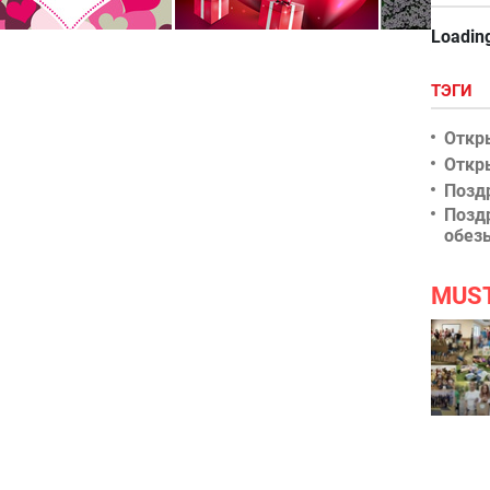
Loading
ТЭГИ
Откр
Откр
Позд
Позд
обез
MUS