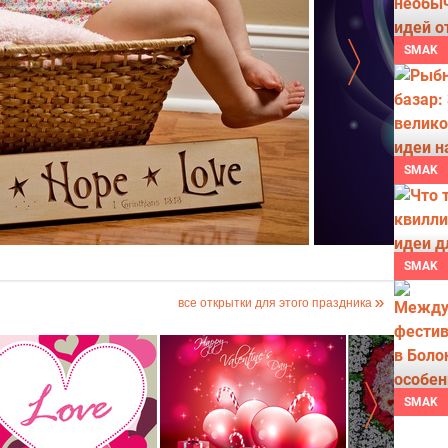
SMAK
SMAK
Надежда Любовь"
Фантастическ
SMAK
все открытки для этого праздника
SMAK