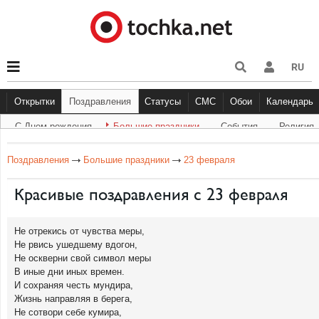
RU
Открытки
Поздравления
Статусы
СМС
Обои
Календарь
С Днем рождения
Большие праздники
Cобытия
Религия
С Днем рождения
Большие праздники
Другое
С Днём Рождения
Прикольные
События
Музыка
Грустные
Религи
Живо
Бол
Поздравления
Большие праздники
23 февраля
Красивые поздравления с 23 февраля
Не отрекись от чувства меры,
Не рвись ушедшему вдогон,
Не оскверни свой символ меры
В иные дни иных времен.
И сохраняя честь мундира,
Жизнь направляя в берега,
Не сотвори себе кумира,