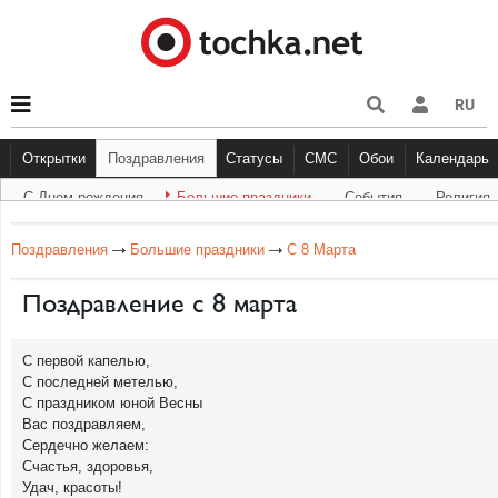
RU
Открытки
Поздравления
Статусы
СМС
Обои
Календарь
С Днем рождения
Большие праздники
Cобытия
Религия
С Днем рождения
Большие праздники
Другое
С Днём Рождения
Прикольные
События
Музыка
Грустные
Религи
Живо
Бол
Поздравления
Большие праздники
С 8 Марта
Поздравление с 8 марта
С первой капелью,
С последней метелью,
С праздником юной Весны
Вас поздравляем,
Сердечно желаем:
Счастья, здоровья,
Удач, красоты!