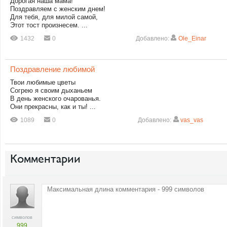
Дорогая наша мама!
Поздравляем с женским днем!
Для тебя, для милой самой,
Этот тост произнесем. ...
1432
0
Добавлено:
Ole_Einar
Поздравление любимой
Твои любимые цветы
Согрею я своим дыханьем
В день женского очарованья.
Они прекрасны, как и ты! ...
1089
0
Добавлено:
vas_vas
Комментарии
символов
999