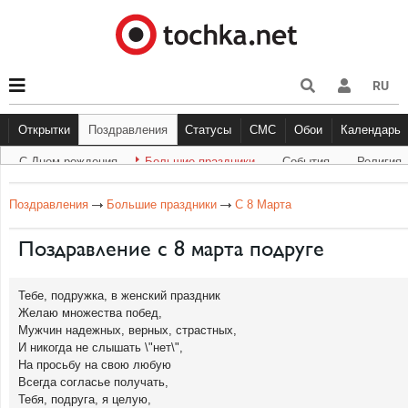
RU
Открытки
Поздравления
Статусы
СМС
Обои
Календарь
С Днем рождения
Большие праздники
Cобытия
Религия
С Днем рождения
Большие праздники
Другое
С Днём Рождения
Прикольные
События
Музыка
Грустные
Религи
Живо
Бол
Поздравления
Большие праздники
С 8 Марта
Поздравление с 8 марта подруге
Тебе, подружка, в женский праздник
Желаю множества побед,
Мужчин надежных, верных, страстных,
И никогда не слышать \"нет\",
На просьбу на свою любую
Всегда согласье получать,
Тебя, подруга, я целую,