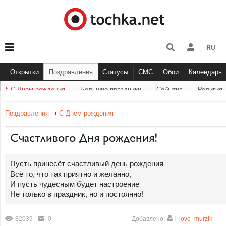
RU
Открытки
Поздравления
Статусы
СМС
Обои
Календарь
С Днем рождения
Большие праздники
Cобытия
Религия
С Днем рождения
Большие праздники
Другое
С Днём Рождения
Прикольные
События
Музыка
Грустные
Религи
Живо
Бол
Поздравления
С Днем рождения
Счастливого Дня рождения!
Пусть принесёт счастливый день рождения
Всё то, что так приятно и желанно,
И пусть чудесным будет настроение
Не только в праздник, но и постоянно!
82039
0
Добавлено:
I_love_murzik