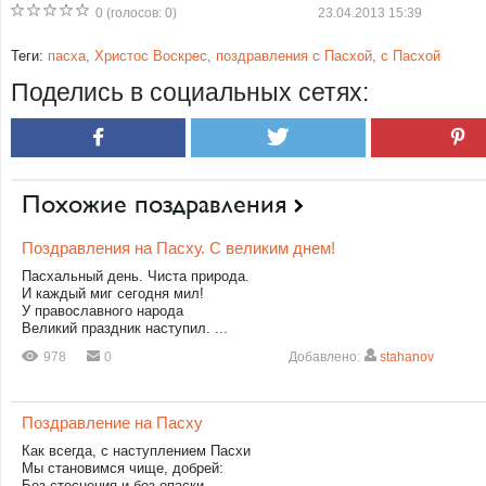
0
(голосов:
0
)
23.04.2013 15:39
Теги:
пасха
,
Христос Воскрес
,
поздравления с Пасхой
,
с Пасхой
Поделись в социальных сетях:
Похожие поздравления
Поздравления на Пасху. С великим днем!
Пасхальный день. Чиста природа.
И каждый миг сегодня мил!
У православного народа
Великий праздник наступил. ...
978
0
Добавлено:
stahanov
Поздравление на Пасху
Как всегда, с наступлением Пасхи
Мы становимся чище, добрей:
Без стеснения и без опаски