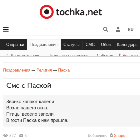
RU
Открытки
Поздравления
Статусы
СМС
Обои
Календарь
С Днем рождения
Большие праздники
Cобытия
Религия
С Днем рождения
Большие праздники
Другое
С Днём Рождения
Прикольные
События
Музыка
Грустные
Религи
Живо
Бол
Поздравления
Религия
Пасха
Смс с Пасхой
Звонко капают капели
Возле нашего окна.
Птицы весело запели,
В гости Пасха к нам пришла.
827
0
Добавлено:
Snape