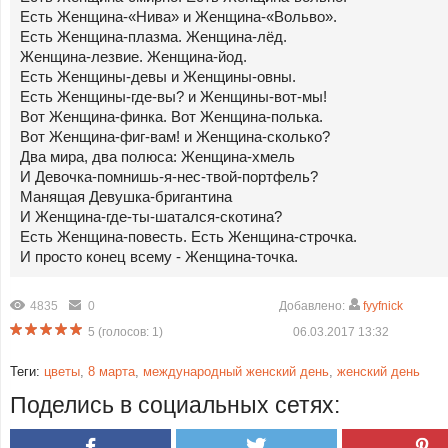
Есть Женщина-«Нива» и Женщина-«Вольво».
Есть Женщина-плазма. Женщина-лёд.
Женщина-лезвие. Женщина-йод.
Есть Женщины-девы и Женщины-овны.
Есть Женщины-где-вы? и Женщины-вот-мы!
Вот Женщина-финка. Вот Женщина-полька.
Вот Женщина-фиг-вам! и Женщина-сколько?
Два мира, два полюса: Женщина-хмель
И Девочка-помнишь-я-нес-твой-портфель?
Манящая Девушка-бригантина
И Женщина-где-ты-шатался-скотина?
Есть Женщина-повесть. Есть Женщина-строчка.
И просто конец всему - Женщина-точка.
4835
0
Добавлено:
fyyfnick
5
(голосов:
1
)
06.03.2017 13:32
Теги:
цветы
,
8 марта
,
международный женский день
,
женский день
Поделись в социальных сетях: