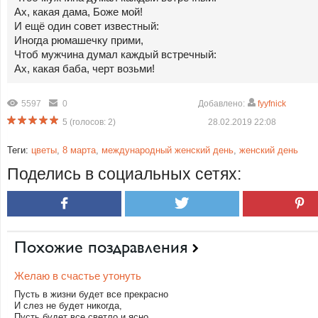
Ах, какая дама, Боже мой!
И ещё один совет известный:
Иногда рюмашечку прими,
Чтоб мужчина думал каждый встречный:
Ах, какая баба, черт возьми!
5597
0
Добавлено:
fyyfnick
5
(голосов:
2
)
28.02.2019 22:08
Теги:
цветы
,
8 марта
,
международный женский день
,
женский день
Поделись в социальных сетях:
Похожие поздравления
Желаю в счастье утонуть
Пусть в жизни будет все прекрасно
И слез не будет никогда,
Пусть будет все светло и ясно,