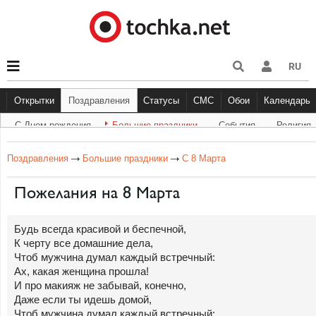
RU
Открытки
Поздравления
Статусы
СМС
Обои
Календарь
С Днем рождения
Большие праздники
Cобытия
Религия
С Днем рождения
Большие праздники
Другое
С Днём Рождения
Прикольные
События
Музыка
Грустные
Религи
Живо
Бол
Поздравления
Большие праздники
С 8 Марта
Пожелания на 8 Марта
Будь всегда красивой и беспечной,
К черту все домашние дела,
Чтоб мужчина думал каждый встречный:
Ах, какая женщина прошла!
И про макияж не забывай, конечно,
Даже если ты идешь домой,
Чтоб мужчина думал каждый встречный: