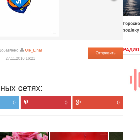
Гороско
зодіаку
РАДИО
Добавлено:
Ole_Einar
Отправить
27.11.2010 16:21
ных сетях:
0
0
0