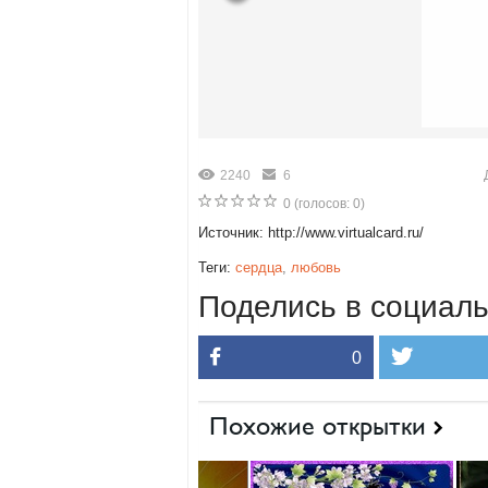
2240
6
0
(голосов:
0
)
Источник: http://www.virtualcard.ru/
Теги:
сердца
,
любовь
Поделись в социаль
0
Похожие открытки