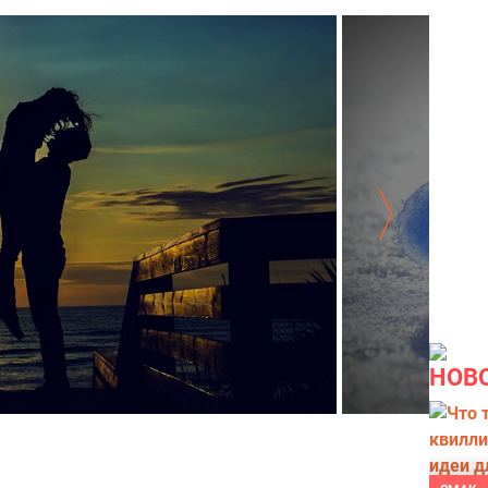
НОВ
кате
Влюбленные 