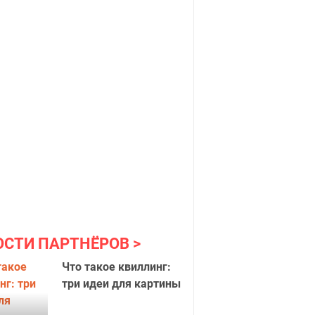
ОСТИ ПАРТНЁРОВ
Что такое квиллинг:
сердца HD
Нежное 
три идеи для картины