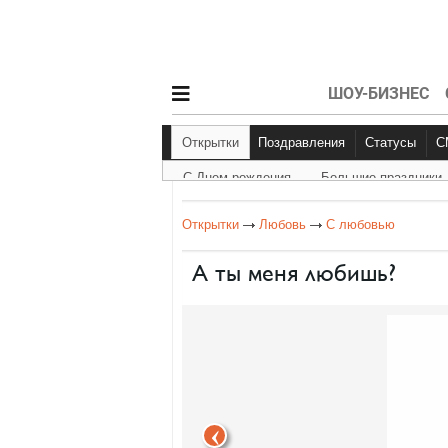
ШОУ-БИЗНЕС
Открытки
Поздравления
Статусы
С Днем рождения
Большие праздники
С Днем рождения
Другое
Больш
Открытки
Любовь
С любовью
А ты меня любишь?