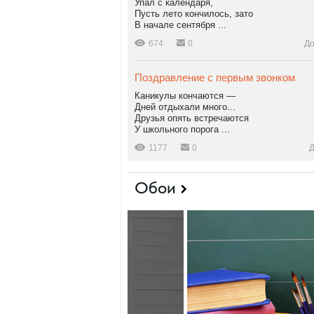
Упал с календаря,
Пусть лето кончилось, зато
В начале сентября ...
674
0
До
Поздравление с первым звонком
Каникулы кончаются —
Дней отдыхали много...
Друзья опять встречаются
У школьного порога ...
1177
0
Д
Обои