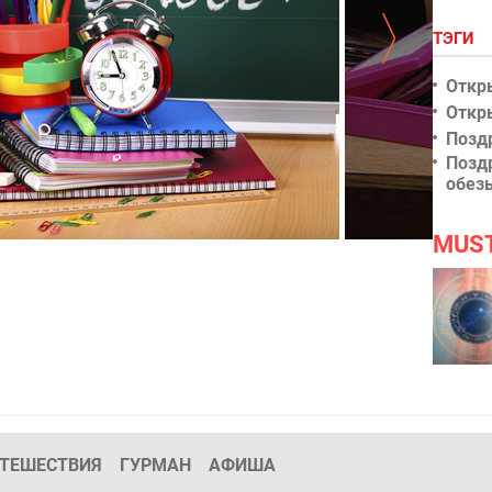
ТЭГИ
Откр
Откр
Позд
Позд
обез
MUS
К школе готов
ТЕШЕСТВИЯ
ГУРМАН
АФИША