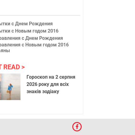
ытки с Днем Рождения
ытки с Новым годом 2016
равления с Днем Рождения
равления с Новым годом 2016
ьяны
T READ
Осенние
Гороскоп на 2 серпня
2026 року для всіх
знаків зодіаку