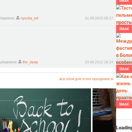
SMAK
бавлено:
nyucka_ed
31.08.2015 09:27
SMAK
обавлено:
the_deep
29.08.2012 19:14
SMAK
все обои для этого праздника
SMAK
Loading