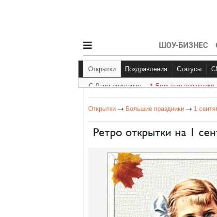
ШОУ-БИЗНЕС
Открытки
Поздравления
Статусы
С Днем рождения
Большие праздники
С Днем рождения
Другое
Больш
Открытки
Большие праздники
1 сентя
Ретро открытки на 1 се