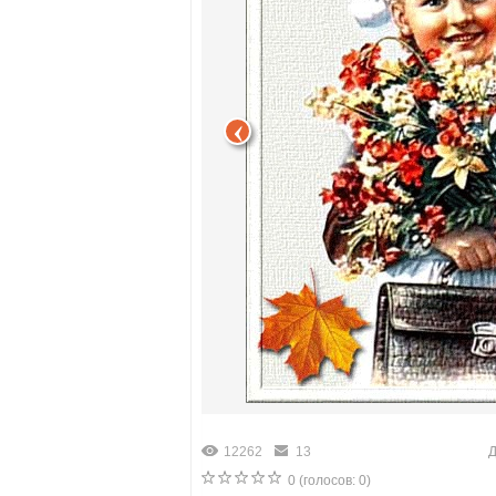
12262
13
Д
0
(голосов:
0
)