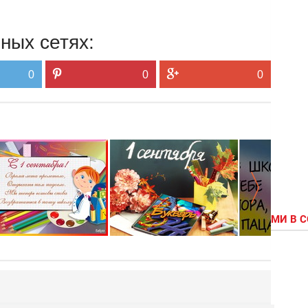
ных сетях:
0
0
0
МИ В 