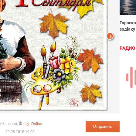
Гороско
зодіаку
РАДИО
обавлено:
Lily_Dallas
Отправить
29.08.2016 10:05