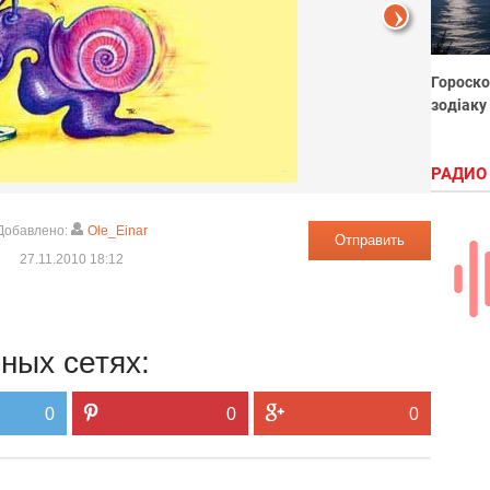
Гороско
зодіаку
РАДИО
Добавлено:
Ole_Einar
Отправить
27.11.2010 18:12
ных сетях:
0
0
0