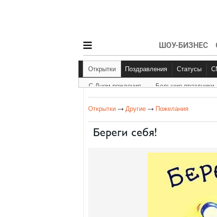
ШОУ-БИЗНЕС
Открытки
Поздравления
Статусы
С Днем рождения
Большие праздники
С Днем рождения
Другое
Больш
Открытки
Другие
Пожелания
Береги себя!