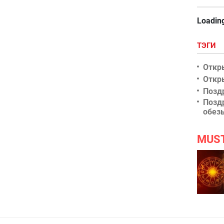
Loading
ТЭГИ
Откр
Откр
Позд
Позд
обез
MUS