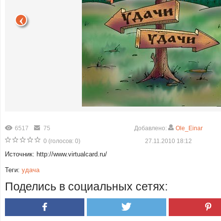
6517
75
Добавлено:
Ole_Einar
0
(голосов:
0
)
27.11.2010 18:12
Источник: http://www.virtualcard.ru/
Теги:
удача
Поделись в социальных сетях: