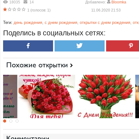
18035
14
Добавлено:
Bloomka
1
(голосов:
1
)
11.06.2020 21:53
Теги:
день рождения
,
с днем рождения
,
открытки с днем рождения
,
от
Поделись в социальных сетях:
Похожие открытки
Комментарии