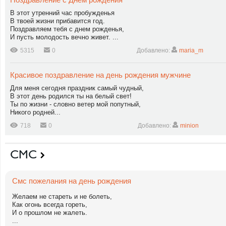
В этот утренний час пробужденья
В твоей жизни прибавится год.
Поздравляем тебя с днем рожденья,
И пусть молодость вечно живет. ...
5315
0
Добавлено:
maria_m
Красивое поздравление на день рождения мужчине
Для меня сегодня праздник самый чудный,
В этот день родился ты на белый свет!
Ты по жизни - словно ветер мой попутный,
Никого родней...
718
0
Добавлено:
minion
СМС
Смс пожелания на день рождения
Желаем не стареть и не болеть,
Как огонь всегда гореть,
И о прошлом не жалеть.
...