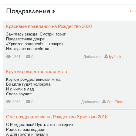
Поздравления
все
Красивые пожелания на Рождество 2020
Зажглась звезда. Смотри, горит
Предвестница добра!
«Христос родился!», – говорит.
Нет лучше волшебства. ...
1361
0
Добавлено:
fyyfnick
Кругом рождественская мгла
Кругом рождественская мгла.
Во мгле гудят колокола,
И с ними в лад
Слова звучат: ...
2260
0
Добавлено:
Ole_Einar
Смс поздравление на Рождество Христово 2018
С Рождеством! Пусть этот праздник
Радость вам подарит,
А для грусти и печали