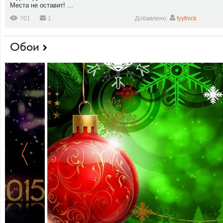
Места не оставит! ...
701
1
Добавлено:
fyyfnick
Обои