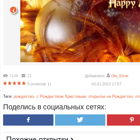
7149
21
Добавлено:
Ole_Einar
5
(голосов:
1
)
02.01.2022 17:57
Теги:
рождество
,
с Рождеством Христовым
,
открытки на Рождество
,
от
Поделись в социальных сетях:
Похожие открытки