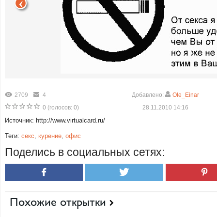
2709
4
Добавлено:
Ole_Einar
0
(голосов:
0
)
28.11.2010 14:16
Источник: http://www.virtualcard.ru/
Теги:
секс
,
курение
,
офис
Поделись в социальных сетях:
Похожие открытки