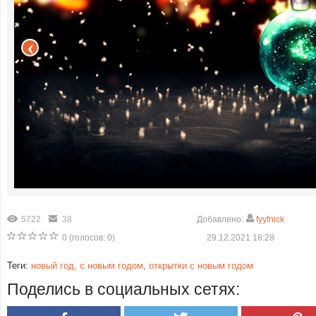
5722
38
Добавлено:
fyyfnick
0
(голосов:
0
)
29.12.2021 18:28
Теги:
новый год
,
с новым годом
,
открытки с новым годом
Поделись в социальных сетях: