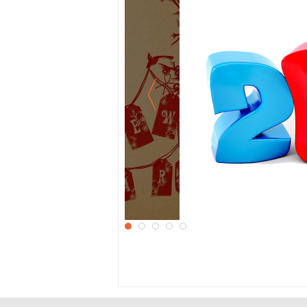
6
Яркие обои к Ново