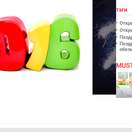
ТЭГИ
Откр
Откр
Позд
Позд
обез
MUS
му году 2016
С Новым годо