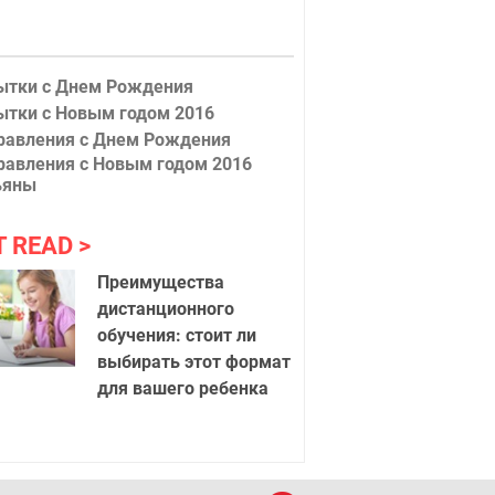
ытки с Днем Рождения
ытки с Новым годом 2016
равления с Днем Рождения
равления с Новым годом 2016
ьяны
T READ
Преимущества
дистанционного
обучения: стоит ли
выбирать этот формат
м 2016
С Новым 
для вашего ребенка