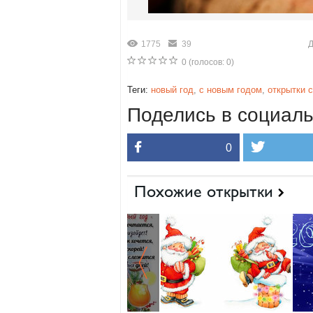
1775
39
Д
0
(голосов:
0
)
Теги:
новый год
,
с новым годом
,
открытки 
Поделись в социаль
0
Похожие открытки