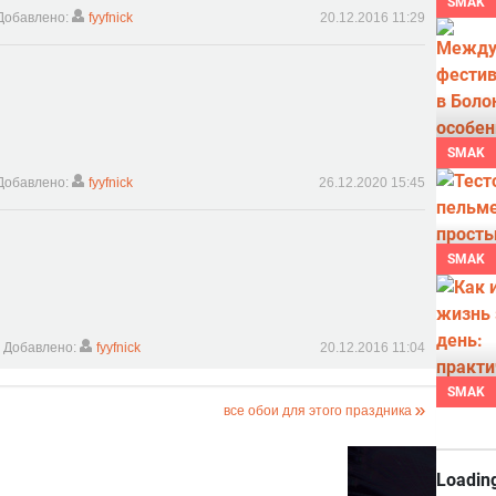
SMAK
Добавлено:
fyyfnick
20.12.2016 11:29
SMAK
Добавлено:
fyyfnick
26.12.2020 15:45
SMAK
Добавлено:
fyyfnick
20.12.2016 11:04
SMAK
все обои для этого праздника
Loading