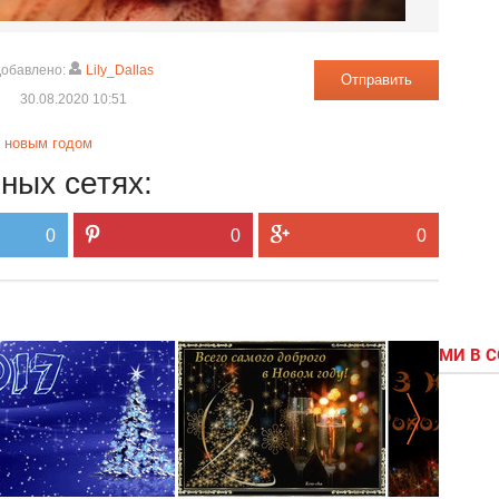
обавлено:
Lily_Dallas
Отправить
30.08.2020 10:51
с новым годом
ных сетях:
0
0
0
МИ В 