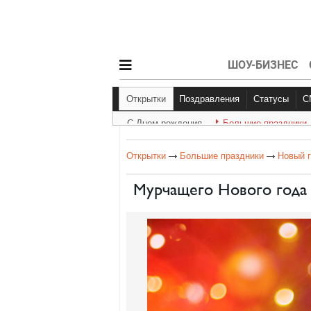
ШОУ-БИЗНЕС
Открытки
Поздравления
Статусы
С Днем рождения
Большие праздники
С Днем рождения
Другое
Больш
Открытки
Большие праздники
Новый 
Мурчащего Нового года