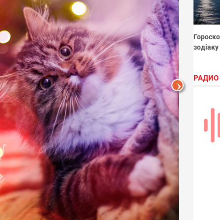
Гороско
зодіаку
РАДИО