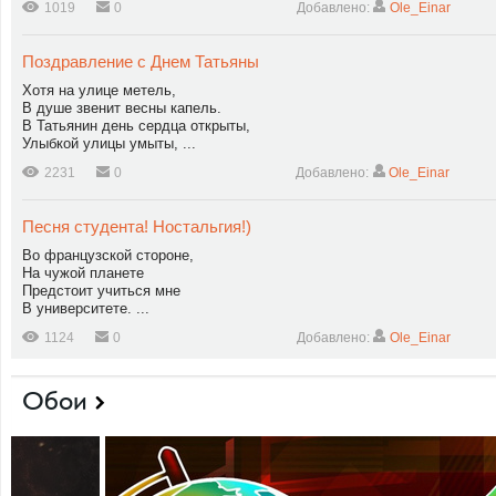
1019
0
Добавлено:
Ole_Einar
Поздравление с Днем Татьяны
Хотя на улице метель,
В душе звенит весны капель.
В Татьянин день сердца открыты,
Улыбкой улицы умыты, ...
2231
0
Добавлено:
Ole_Einar
Песня студента! Ностальгия!)
Во французской стороне,
На чужой планете
Предстоит учиться мне
В университете. ...
1124
0
Добавлено:
Ole_Einar
Обои