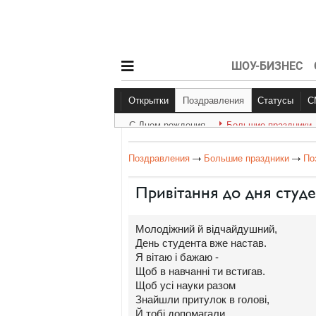
ШОУ-БИЗНЕС
Открытки
Поздравления
Статусы
С Днем рождения
Большие праздники
С Днем рождения
Большие праздник
Другое
Поздравления
Большие праздники
По
Привітання до дня студе
Молодіжний й відчайдушний,
День студента вже настав.
Я вітаю і бажаю -
Щоб в навчанні ти встигав.
Щоб усі науки разом
Знайшли притулок в голові,
Й тобі допомагали