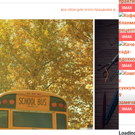
SMAK
все обои для этого праздника
SMAK
SMAK
SMAK
Обои для сту
Loading