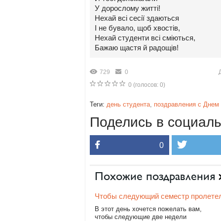
У дорослому житті!
Нехай всі сесії здаються
І не бувало, щоб хвостів,
Нехай студенти всі сміються,
Бажаю щастя й радощів!
729
0
0
(голосов:
0
)
Теги:
день студента
,
поздравления с Днем
Поделись в социаль
0
Похожие поздравления
Чтобы следующий семестр пролетел
В этот день хочется пожелать вам,
чтобы следующие две недели