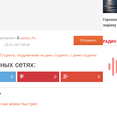
Гороско
зодіаку
Добавлено:
panda_Po
Отправить
РАДИО
20.01.2017 08:49
 Студента
,
поздравления на день студента
,
с днем студента
ных сетях:
0
0
0
 как можно быстрее