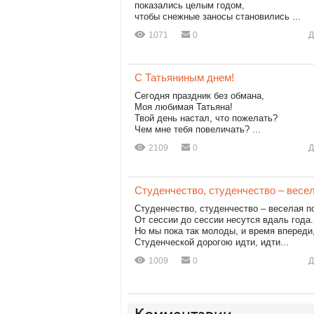
показались целым годом,
чтобы снежные заносы становились ...
1071
0
Д
С Татьяниным днем!
Сегодня праздник без обмана,
Моя любимая Татьяна!
Твой день настал, что пожелать?
Чем мне тебя повеличать? ...
2109
0
Д
Студенчество, студенчество – весе
Студенчество, студенчество – веселая п
От сессии до сессии несутся вдаль года.
Но мы пока так молоды, и время впереди
Студенческой дорогою идти, идти...
1009
0
Д