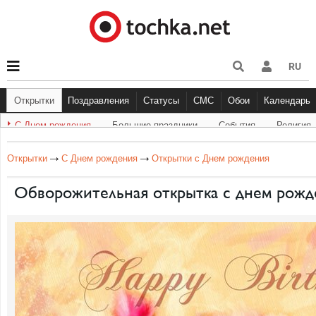
RU
Открытки
Поздравления
Статусы
СМС
Обои
Календарь
С Днем рождения
Большие праздники
События
Религия
С Днем рождения
Другое
Большие праздники
С Днём Рождения
Прикольные
Музыка
Грустные
Cобытия
Живо
Бол
Открытки
С Днем рождения
Открытки с Днем рождения
Обворожительная открытка с днем рожд