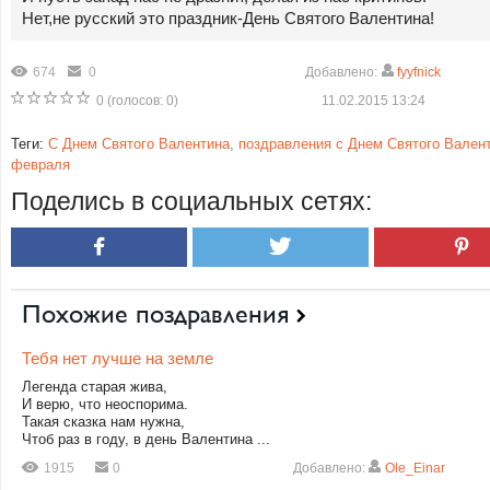
Нет,не русский это праздник-День Святого Валентина!
674
0
Добавлено:
fyyfnick
0
(голосов:
0
)
11.02.2015 13:24
Теги:
С Днем Святого Валентина
,
поздравления с Днем Святого Вален
февраля
Поделись в социальных сетях:
Похожие поздравления
Тебя нет лучше на земле
Легенда старая жива,
И верю, что неоспорима.
Такая сказка нам нужна,
Чтоб раз в году, в день Валентина ...
1915
0
Добавлено:
Ole_Einar