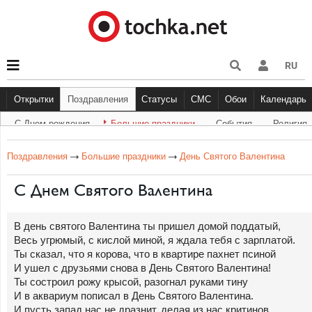
RU
Открытки
Поздравления
Статусы
СМС
Обои
Календарь
С Днем рождения
Большие праздники
Cобытия
Религия
С Днем рождения
Большие праздники
Другое
С Днём Рождения
Прикольные
События
Музыка
Грустные
Религи
Живо
Бол
Поздравления
Большие праздники
День Святого Валентина
С Днем Святого Валентина
В день святого Валентина ты пришел домой поддатый,
Весь угрюмый, с кислой миной, я ждала тебя с зарплатой.
Ты сказал, что я корова, что в квартире пахнет псиной
И ушел с друзьями снова в День Святого Валентина!
Ты состроил рожу крысой, разогнал руками тину
И в аквариум пописал в День Святого Валентина.
И пусть запад нас не дразнит, делая из нас критинов.