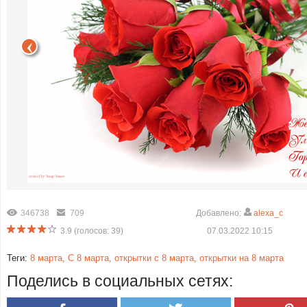
346738
709
Добавлено:
alexa_c
3.9
(голосов:
39
)
07.03.2022 10:15
Теги:
8 марта
,
С 8 марта
,
открытки с 8 марта
,
открытки на 8 марта
Поделись в социальных сетях: