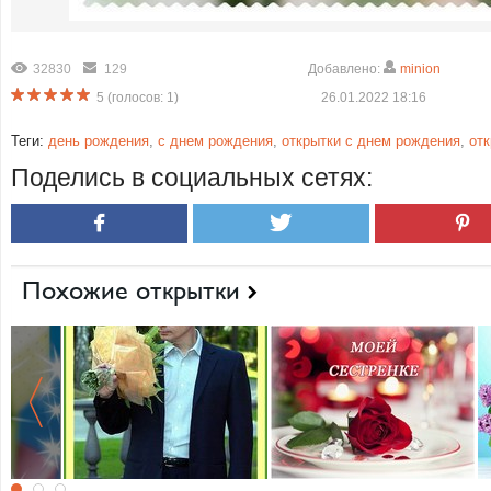
32830
129
Добавлено:
minion
5
(голосов:
1
)
26.01.2022 18:16
Теги:
день рождения
,
с днем рождения
,
открытки с днем рождения
,
от
Поделись в социальных сетях:
Похожие открытки