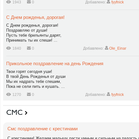
1943
0
Добавлено:
fyyfnick
С Днем рожденья, дорогая!
С Днем рожденья, дорогая!
Поздравляю от души!
Пусть тебе брильянты дарят,
Принимать ты их спеши! ...
1840
0
Добавлено:
Ole_Einar
Прикольное поздравление на день Рождения
Твои горят сегодня уши!
В твой День Рожденья от души
Мы их надрать тебе спешим,
Пока не сели пить и кушать. ...
1270
0
Добавлено:
fyyfnick
СМС
Смс поздравление с крестинами
С крестинами! Желаем малышу расти умным и сильным на радость 