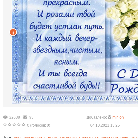
22638
93
Добавлено:
minion
0
(голосов:
0
)
04.10.2021 13:25
Теги:
день рождения
,
с днем рождения
,
открытки с днем рождения
,
от