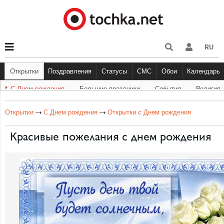
RU
Открытки
Поздравления
Статусы
СМС
Обои
Календарь
С Днем рождения
Большие праздники
События
Религия
С Днем рождения
Другое
Большие праздники
С Днём Рождения
Прикольные
Музыка
Грустные
Cобытия
Живо
Бол
Открытки
С Днем рождения
Открытки с Днем рождения
Красивые пожелания с днем рождения