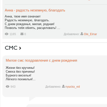
Анна - радость неземную, благодать
Анна, твое имя означает
Радость неземную, благодать.
С днем рожденья, милая, родная!
Позволь тебя обнять, расцеловать! ...
1165
0
Добавлено:
Ole_Einar
СМС
Милое смс поздравления с днем рождения
Жизни без кручины!
Смеха без причины!
Бурного веселья!
Лёгкого похмелья!...
943
Добавлено:
nyucka_ed