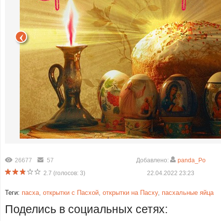
26677
57
Добавлено:
panda_Po
2.7
(голосов:
3
)
22.04.2022 23:23
Теги:
пасха
,
открытки с Пасхой
,
открытки на Пасху
,
пасхальные яйца
Поделись в социальных сетях: