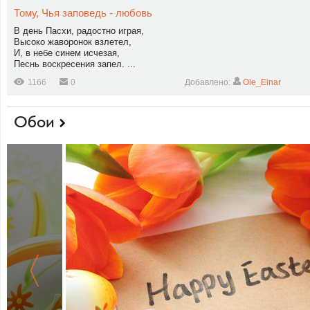
Тому, Чья заповедь - любовь
В день Пасхи, радостно играя,
Высоко жаворонок взлетел,
И, в небе синем исчезая,
Песнь воскресения запел. ...
1166
0
Добавлено:
Ole_Einar
Обои