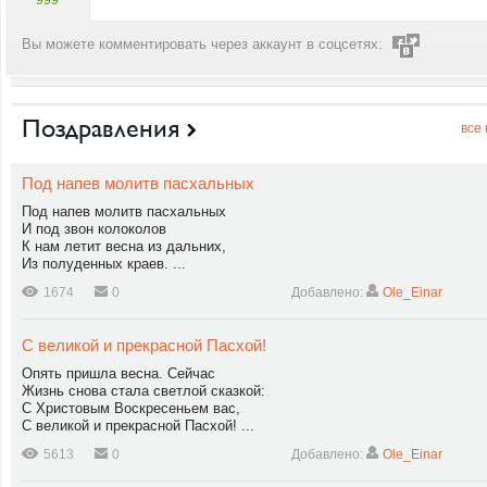
999
Вы можете комментировать через аккаунт в соцсетях:
Поздравления
все
Под напев молитв пасхальных
Под напев молитв пасхальных
И под звон колоколов
К нам летит весна из дальних,
Из полуденных краев. ...
1674
0
Добавлено:
Ole_Einar
С великой и прекрасной Пасхой!
Опять пришла весна. Сейчас
Жизнь снова стала светлой сказкой:
С Христовым Воскресеньем вас,
С великой и прекрасной Пасхой! ...
5613
0
Добавлено:
Ole_Einar