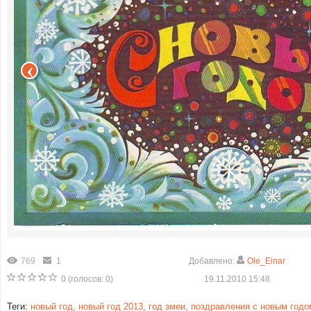
769
1
Добавлено:
Ole_Einar
0
(голосов:
0
)
19.11.2010 15:48
Теги:
новый год
,
новый год 2013
,
год змеи
,
поздравления с новым годо