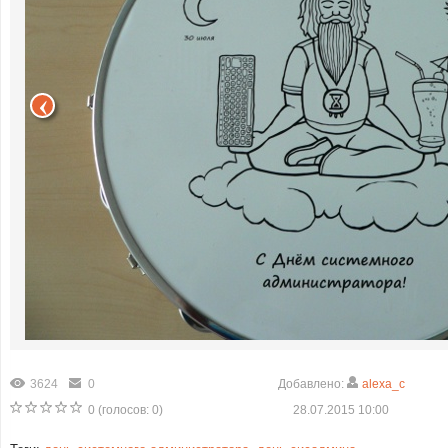
3624
0
Добавлено:
alexa_c
0
(голосов:
0
)
28.07.2015 10:00