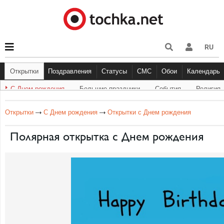
RU
Открытки
Поздравления
Статусы
СМС
Обои
Календарь
С Днем рождения
Большие праздники
События
Религия
С Днем рождения
Другое
Большие праздники
С Днём Рождения
Прикольные
Музыка
Грустные
Cобытия
Живо
Бол
Открытки
С Днем рождения
Открытки с Днем рождения
Полярная открытка с Днем рождения