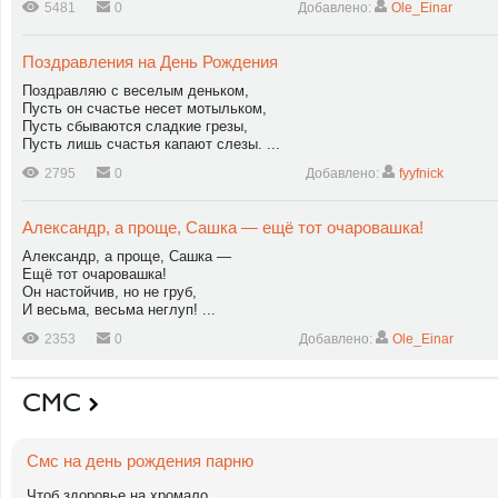
5481
0
Добавлено:
Ole_Einar
Поздравления на День Рождения
Поздравляю с веселым деньком,
Пусть он счастье несет мотыльком,
Пусть сбываются сладкие грезы,
Пусть лишь счастья капают слезы. ...
2795
0
Добавлено:
fyyfnick
Александр, а проще, Сашка — ещё тот очаровашка!
Александр, а проще, Сашка —
Ещё тот очаровашка!
Он настойчив, но не груб,
И весьма, весьма неглуп! ...
2353
0
Добавлено:
Ole_Einar
СМС
Смс на день рождения парню
Чтоб здоровье на хромало,