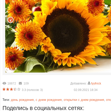
18872
109
Добавлено:
fyyfnick
3.3
(голосов:
3
)
02.09.2021 18:34
Теги:
день рождения
,
с днем рождения
,
открытки с днем рождения
,
от
Поделись в социальных сетях: