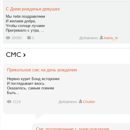
С Днем рожденья девушке
Мы тебя поздравляем
И желаем добра,
Чтобы солнце лучами
Пригревало с утра, ...
30085
0
Добавлено:
maria_m
СМС
Прикольное смс на день рождения
Нервно курит Бонд всторонке
И поглядывает вкось.
Оказалось, самым ловким
Быть...
2119
Добавлено:
Chuikin
Смс поздравление с днем рождения