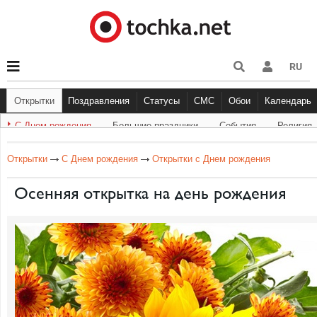
RU
Открытки
Поздравления
Статусы
СМС
Обои
Календарь
С Днем рождения
Большие праздники
События
Религия
С Днем рождения
Другое
Большие праздники
С Днём Рождения
Прикольные
Музыка
Грустные
Cобытия
Живо
Бол
Открытки
С Днем рождения
Открытки с Днем рождения
Осенняя открытка на день рождения