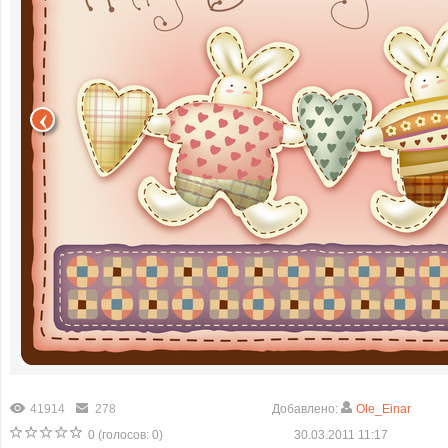
41914
278
Добавлено:
Ole_Einar
0
(голосов:
0
)
30.03.2011 11:17