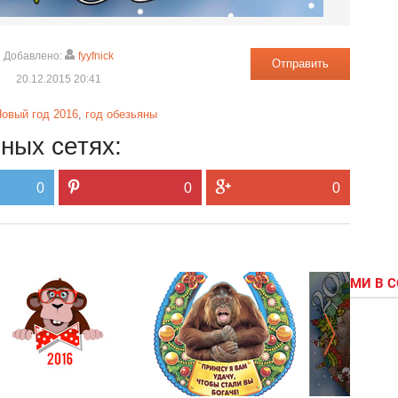
Добавлено:
fyyfnick
Отправить
20.12.2015 20:41
овый год 2016
,
год обезьяны
ных сетях:
0
0
0
МИ В 