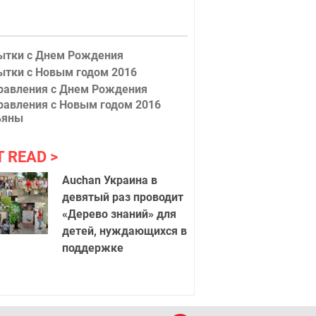
 2016
Обезьян
ытки с Днем Рождения
ытки с Новым годом 2016
равления с Днем Рождения
равления с Новым годом 2016
ьяны
T READ
Auchan Украина в
девятый раз проводит
«Дерево знаний» для
детей, нуждающихся в
поддержке