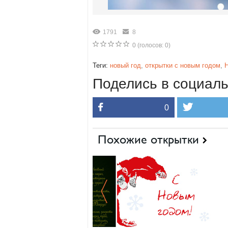
1791
8
0
(голосов:
0
)
Теги:
новый год
,
открытки с новым годом
,
Н
Поделись в социаль
0
Похожие открытки