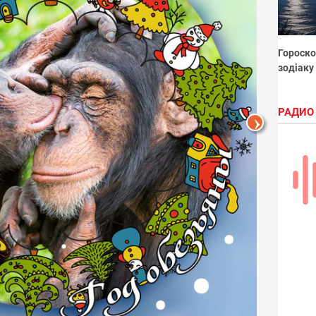
Гороско
зодіаку
РАДИО