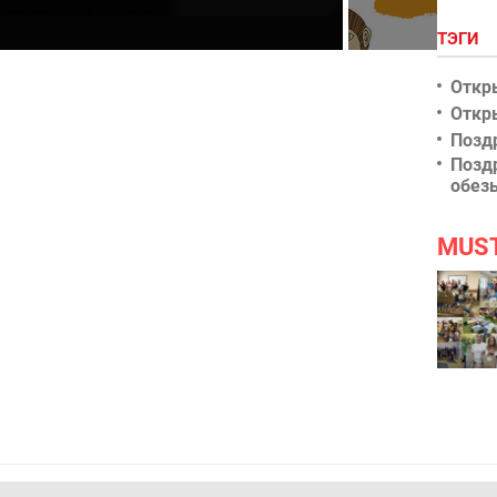
ТЭГИ
и на рабочий стол
Год обезьяны
Откр
Откр
Позд
Позд
обез
MUS