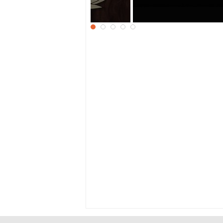
безьяны
Мордашка обезьянк