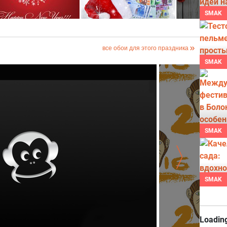
SMAK
все обои для этого праздника
SMAK
SMAK
SMAK
Loading