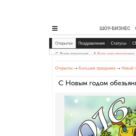
ШОУ-БИЗНЕС
Открытки
Поздравления
Статусы
С Днем рождения
Большие праздники
С Днем рождения
Другое
Больш
Открытки
Большие праздники
Новый г
С Новым годом обезьян