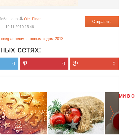
Добавлено:
Ole_Einar
Отправить
19.11.2010 15:48
поздравления с новым годом 2013
ных сетях:
0
0
0
МИ В 