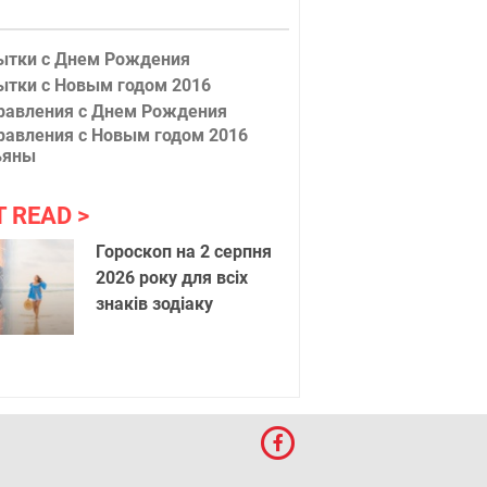
ытки с Днем Рождения
ытки с Новым годом 2016
равления с Днем Рождения
равления с Новым годом 2016
ьяны
T READ
Гороскоп на 2 серпня
2026 року для всіх
знаків зодіаку
лка
Летний Н