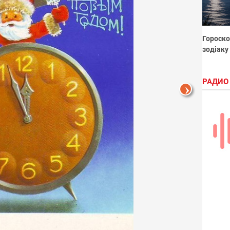
Гороско
зодіаку
РАДИО