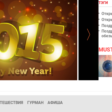
ТЭГИ
Откр
Откр
Позд
Позд
обез
MUS
015
Нереальная ё
ТЕШЕСТВИЯ
ГУРМАН
АФИША