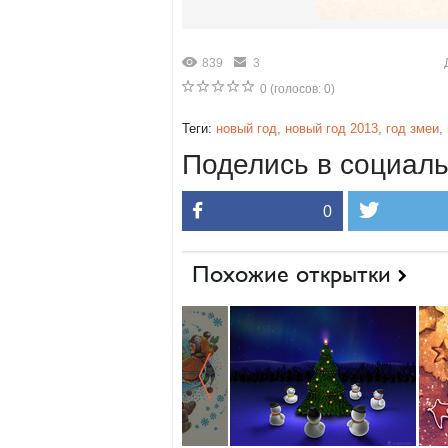
839
3
0
(голосов:
0
)
Теги:
новый год
,
новый год 2013
,
год змеи
,
Поделись в социаль
0
Похожие открытки