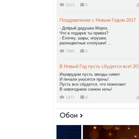
3213
0
Д
Поздравление с Новым Годом 2017
- Добрый дедушка Мороз,
Что в подарок ты привез?
- Елочку, шары, игрушки,
разноцветные хлопушки! ...
7960
0
В Новый Год пусть сбудется все! 20
Изумрудом пусть звезды сияют
И печали уносятся прочь!
Пусть все сбудется, что пожелают
В новогоднюю синюю ночь!
1377
0
Д
Обои