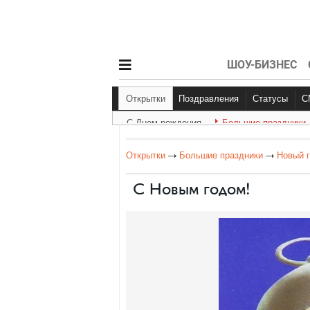
ШОУ-БИЗНЕС
Открытки
Поздравления
Статусы
С Днем рождения
Большие праздники
С Днем рождения
Другое
Больш
Открытки
Большие праздники
Новый г
С Новым годом!