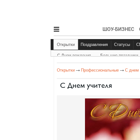
ШОУ-БИЗНЕС
Открытки
Поздравления
Статусы
С Днем рождения
Большие праздники
С Днем рождения
Другое
Больш
Открытки
Профессиональные
С днем
С Днем учителя