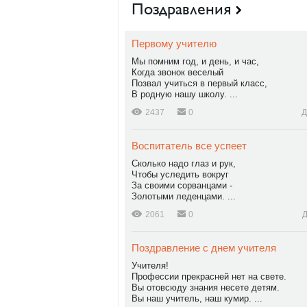
Поздравления
Первому учителю
Мы помним год, и день, и час,
Когда звонок веселый
Позвал учиться в пеpвый класс,
В pодную нашу школу. ...
2437
0
Д
Воспитатель все успеет
Сколько надо глаз и рук,
Чтобы уследить вокруг
За своими сорванцами -
Золотыми леденцами. ...
2061
0
Д
Поздравление с днем учителя
Учителя!
Профессии прекрасней нет на свете.
Вы отовсюду знания несете детям.
Вы наш учитель, наш кумир. ...