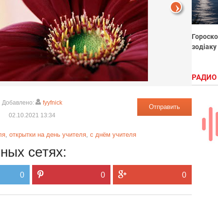
Гороско
зодіаку
РАДИО
Добавлено:
fyyfnick
Отправить
02.10.2021 13:34
ля
,
открытки на день учителя
,
с днём учителя
ных сетях:
0
0
0