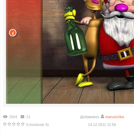
2804
21
Добавлено:
marusichka
0
(голосов:
0
)
14.12.2011 11:59