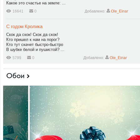
Какое это счастье на земле: ...
16641
0
Добавлено:
Ole_Einar
С годом Кролика
Скок да скок! Скок да скок!
Кто пришел к нам на порог?
Кто тут скачет быстро-быстро
В шубке белой и пушистой? ...
5799
0
Добавлено:
Ole_Einar
Обои