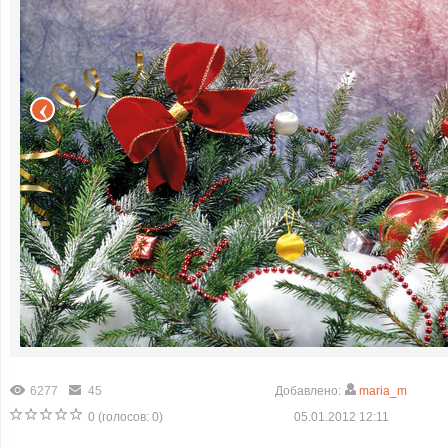
6277
45
Добавлено:
maria_m
0
(голосов:
0
)
05.01.2012 12:11