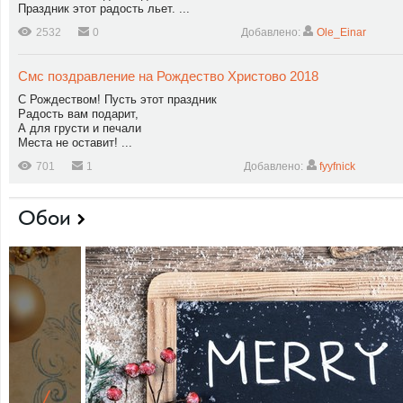
Праздник этот радость льет. ...
2532
0
Добавлено:
Ole_Einar
Смс поздравление на Рождество Христово 2018
С Рождеством! Пусть этот праздник
Радость вам подарит,
А для грусти и печали
Места не оставит! ...
701
1
Добавлено:
fyyfnick
Обои