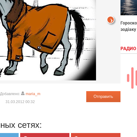
Гороско
зодіаку
РАДИО
Добавлено:
maria_m
Отправить
31.03.2012 00:32
ных сетях: