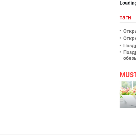
Loading
ТЭГИ
Откр
Откр
Позд
Позд
обез
MUS