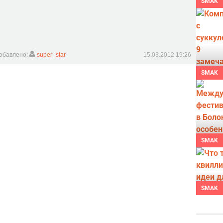
SMAK
обавлено:
super_star
15.03.2012 19:26
SMAK
SMAK
SMAK