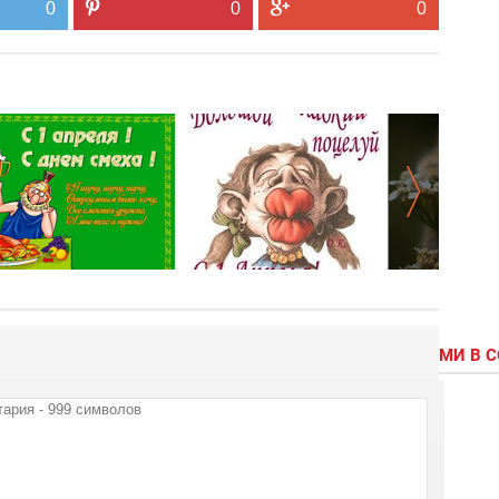
0
0
0
МИ В 