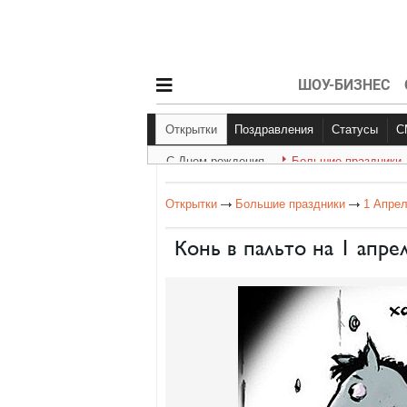
ШОУ-БИЗНЕС
Открытки
Поздравления
Статусы
С Днем рождения
Большие праздники
С Днем рождения
Другое
Больш
Открытки
Большие праздники
1 Апре
Конь в пальто на 1 апре