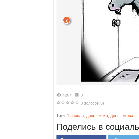
4267
8
0
(голосов:
0
)
Теги:
1 апреля
,
день смеха
,
день юмора
Поделись в социаль