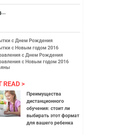
...
ытки с Днем Рождения
хальные обои
Красивые
ытки с Новым годом 2016
равления с Днем Рождения
равления с Новым годом 2016
ьяны
T READ
Преимущества
дистанционного
обучения: стоит ли
выбирать этот формат
для вашего ребенка