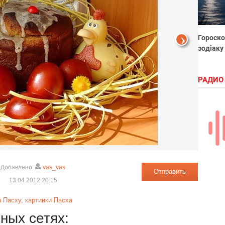
Гороско
зодіаку
РАДИО
Добавлено:
vas_vas
Отправить
13.04.2012 20:15
а Пасху
,
картинки Пасха
ных сетях: