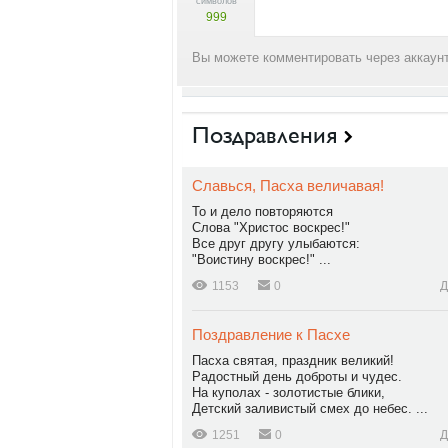
символов
999
Вы можете комментировать через аккаунт
Поздравления
Славься, Пасха величавая!
То и дело повторяются
Слова "Христос воскрес!"
Все друг другу улыбаются:
"Воистину воскрес!" ...
1153
0
Д
Поздравление к Пасхе
Пасха святая, праздник великий!
Радостный день доброты и чудес.
На куполах - золотистые блики,
Детский заливистый смех до небес. ...
1251
0
Д