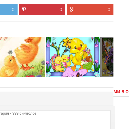
0
0
0
МИ В 