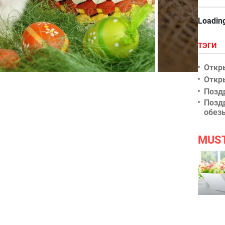
Loading
ТЭГИ
Откр
к
Красивые пас
Откр
Позд
Позд
обез
MUS