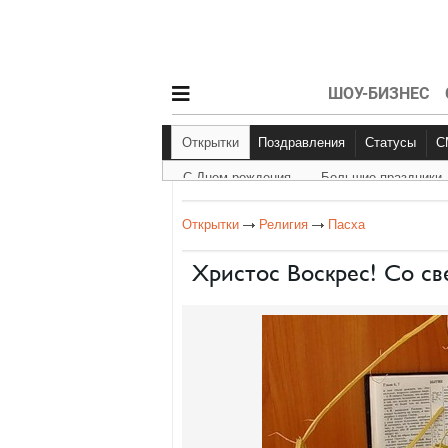
ШОУ-БИЗНЕС
Открытки
Поздравления
Статусы
С Днем рождения
Большие праздники
С Днем рождения
Другое
Больш
Открытки
Религия
Пасха
Христос Воскрес! Со св