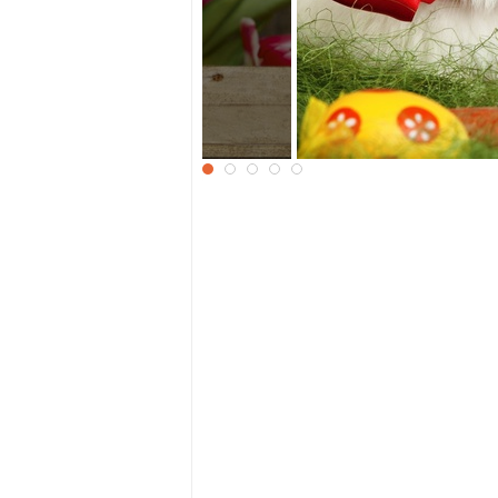
сху
Пасхальный кроли