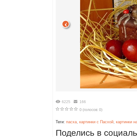
6225
166
0
(голосов:
0
)
Теги:
пасха
,
картинки с Пасхой
,
картинки н
Поделись в социаль