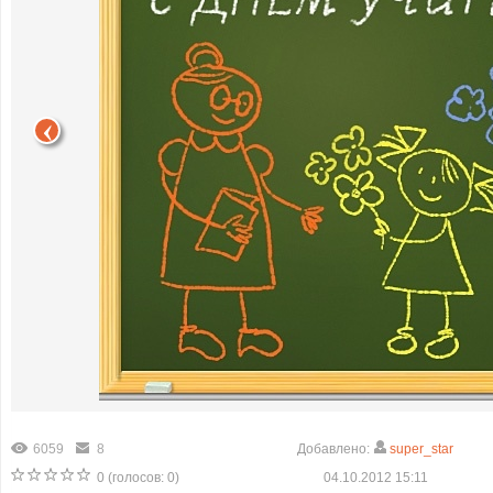
6059
8
Добавлено:
super_star
0
(голосов:
0
)
04.10.2012 15:11