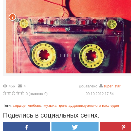
456
4
Добавлено:
super_star
0
(голосов:
0
)
09.10.2012 17:54
Теги:
сердце
,
любовь
,
музыка
,
день аудиовизуального наследия
Поделись в социальных сетях: