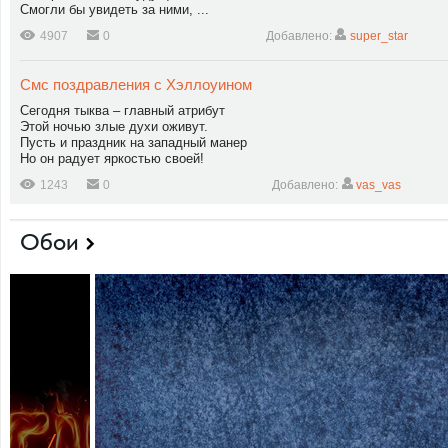
Смогли бы увидеть за ними, ...
4907
0
Добавлено:
super_star
Смс поздравления с Хэллоуином
Сегодня тыква – главный атрибут
Этой ночью злые духи оживут.
Пусть и праздник на западный манер
Но он радует яркостью своей!
1243
0
Добавлено:
vas_vas
Обои