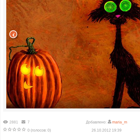
2881
7
Добавлено:
maria_m
0
(голосов:
0
)
26.10.2012 19:39